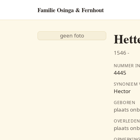
Familie Osinga & Fernhout
Hett
geen foto
1546 -
NUMMER IN
4445
SYNONIEM
Hector
GEBOREN
plaats on
OVERLEDE
plaats on
OPMERKIN