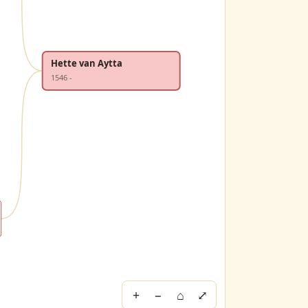
Hette van Aytta
1546 -
+
−
⌂
⤢