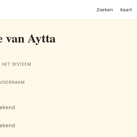
Zoeken
Kaart
e van Aytta
 HET SYSTEEM
 VOORNAAM
bekend
N
bekend
G