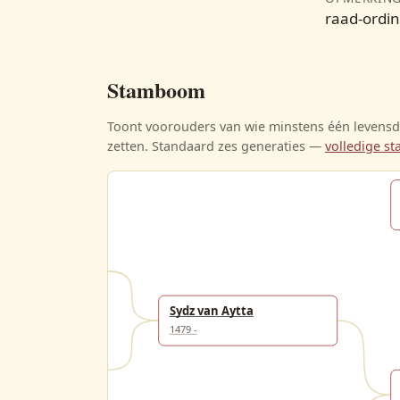
raad-ordin
Stamboom
Toont voorouders van wie minstens één levensda
zetten. Standaard zes generaties —
volledige 
inga
Sydz van Aytta
1479 -
an Aytta