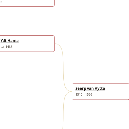
-
Ydt Hania
ca. 1486 -
Seerp van Aytta
1510 - 1556