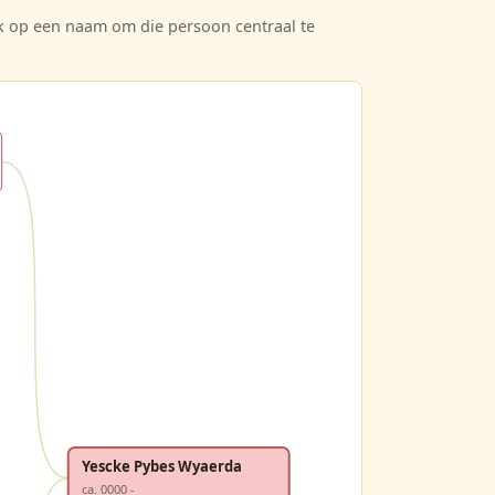
ik op een naam om die persoon centraal te
Yescke Pybes Wyaerda
ca. 0000 -