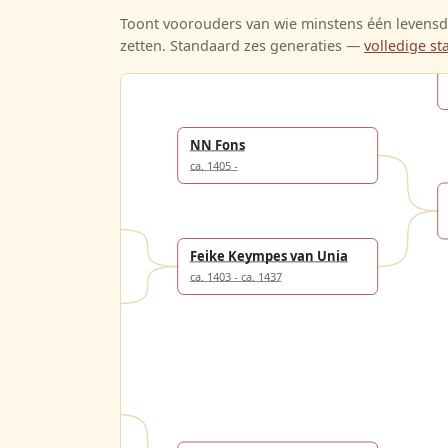
Toont voorouders van wie minstens één levensda
zetten. Standaard zes generaties —
volledige 
NN Fons
ca. 1405 -
ama
Feike Keympes van Unia
ca. 1403 - ca. 1437
encks van Unia
esdr van Goslinga
 1480