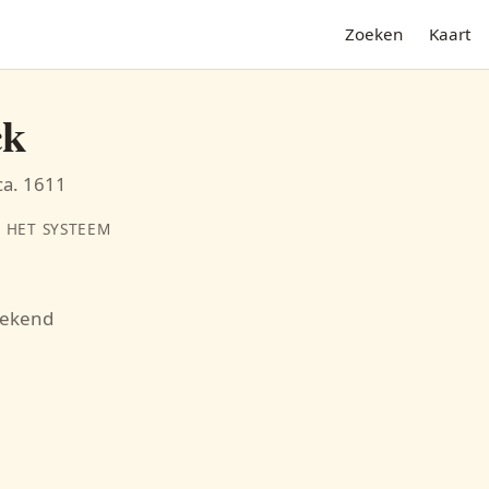
Zoeken
Kaart
ck
ca. 1611
 HET SYSTEEM
bekend
N