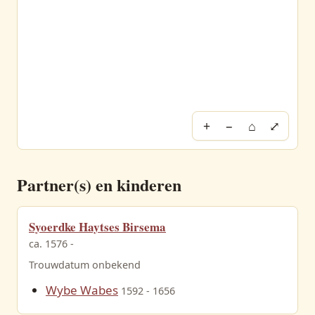
+
−
⌂
⤢
Partner(s) en kinderen
Syoerdke Haytses Birsema
ca. 1576 -
Trouwdatum onbekend
Wybe Wabes
1592 - 1656