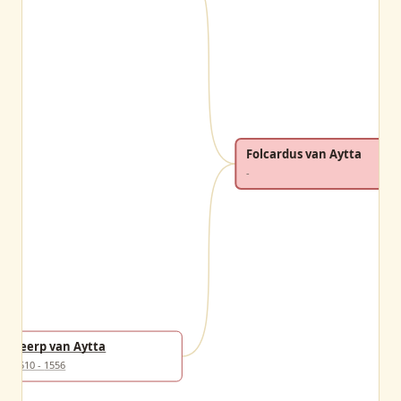
Folcardus van Aytta
-
Seerp van Aytta
1510 - 1556