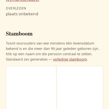
OVERLEDEN
plaats onbekend
Stamboom
Ietje Sibbles de Vries
Toont voorouders van wie minstens één levensdatum
09-07-1815 - 18-07-1882
bekend is en die meer dan 99 jaar geleden geboren zijn.
Klik op een naam om die persoon centraal te zetten.
Standaard zes generaties —
volledige stamboom
.