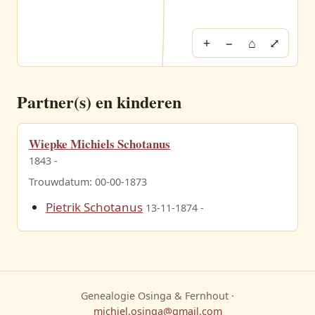
+
−
⌂
⤢
Partner(s) en kinderen
Jouke Annes Osinga
20-03-1810 - 29-11-1867
Wiepke Michiels Schotanus
1843 -
Trouwdatum: 00-00-1873
Pietrik Schotanus
13-11-1874 -
Genealogie Osinga & Fernhout ·
michiel.osinga@gmail.com