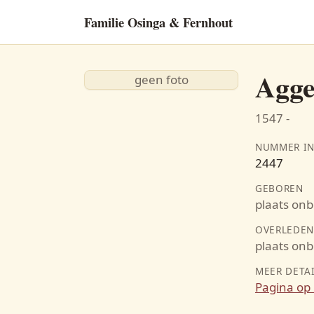
Familie Osinga & Fernhout
Agge
geen foto
1547 -
NUMMER IN
2447
GEBOREN
plaats on
OVERLEDE
plaats on
MEER DETA
Pagina op 