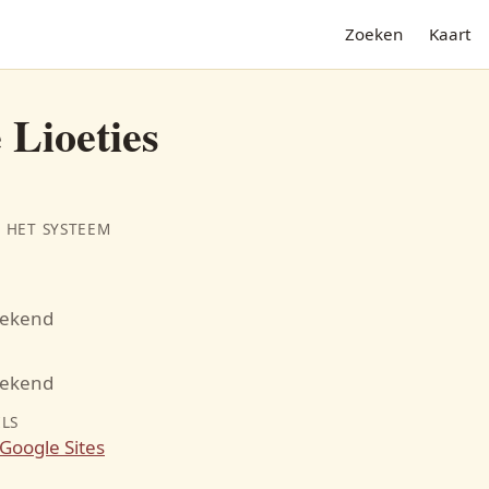
Zoeken
Kaart
 Lioeties
 HET SYSTEEM
bekend
N
bekend
ILS
Google Sites