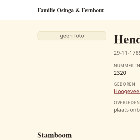
Familie Osinga & Fernhout
Hend
geen foto
29-11-1789
NUMMER IN
2320
GEBOREN
Hoogevee
OVERLEDE
plaats on
Stamboom