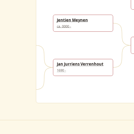
Jentien Meynen
ca. 0000 -
rrits
 1695
Jan Jurriens Verrenhout
1690 -
nolds Varrenhout
 1691