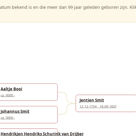
tum bekend is en die meer dan 99 jaar geleden geboren zijn. Kl
Aaltje Booi
ca. 0000 -
Jentien Smit
12-12-1754 - 18-09-1837
Johannus Smit
ca. 0000 -
Hendrikjen Hendriks Schurink van Drijber