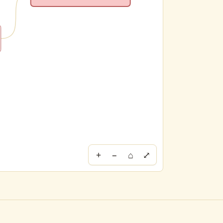
+
−
⌂
⤢