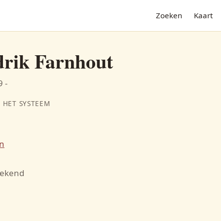
Zoeken
Kaart
rik Farnhout
 -
 HET SYSTEEM
n
N
bekend