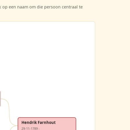
ik op een naam om die persoon centraal te
Hendrik Farnhout
29-11-1789 -