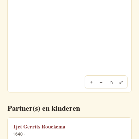
+
−
⌂
⤢
Partner(s) en kinderen
Tjet Gerrits Rouckema
1640 -