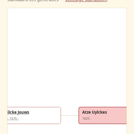
Uilcke Jouws
Atze Uylckes
ca. 1575 -
1625 -