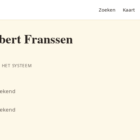
Zoeken
Kaart
ert Franssen
 HET SYSTEEM
bekend
N
bekend