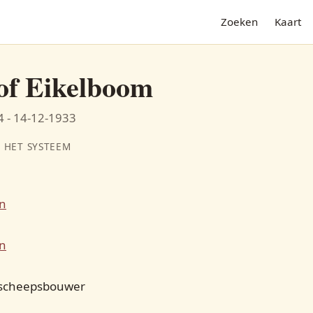
Zoeken
Kaart
of Eikelboom
 - 14-12-1933
 HET SYSTEEM
n
N
n
G
 scheepsbouwer