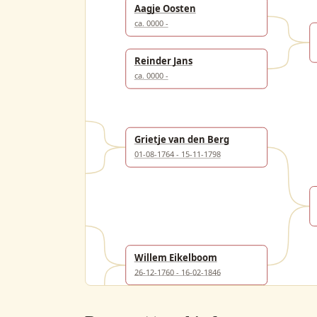
Aagje Oosten
ca. 0000 -
Reinder Jans
ca. 0000 -
eters
Grietje van den Berg
01-08-1764 - 15-11-1798
an den Berg
ans van Putten
Willem Eikelboom
26-12-1760 - 16-02-1846
s van den Eijkelenboom
06-04-1776