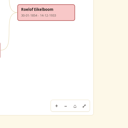
Roelof Eikelboom
30-01-1854 - 14-12-1933
+
−
⌂
⤢