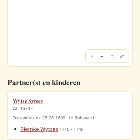
+
−
⌂
⤢
Partner(s) en kinderen
Wytse Sytses
ca. 1670 -
Trouwdatum: 25-06-1699 · te Bolsward
Riemke Wytzes
1710 - 1746