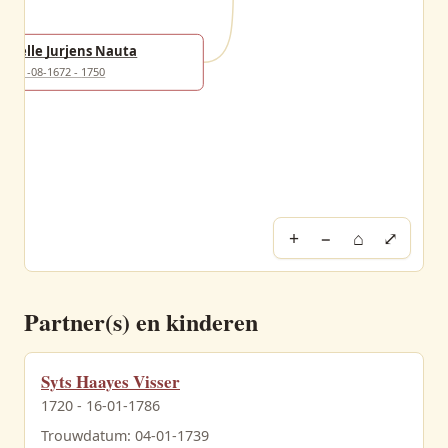
Jelle Jurjens Nauta
21-08-1672 - 1750
+
−
⌂
⤢
Partner(s) en kinderen
Syts Haayes Visser
1720 - 16-01-1786
Trouwdatum: 04-01-1739