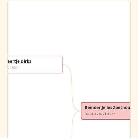
Geertje Dirks
ca. 1690 -
Reinder Jelles Zoethout
04-01-1716 - D1777