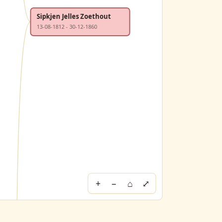
Sipkjen Jelles Zoethout
13-08-1812 - 30-12-1860
+
−
⌂
⤢