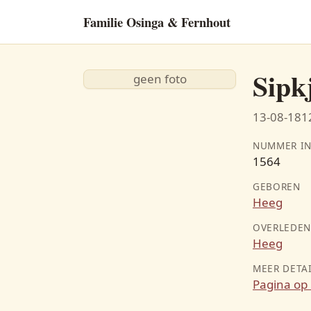
Familie Osinga & Fernhout
Beeuw Jelles Hollander
26-08-1708 -
Sipk
geen foto
13-08-1812
NUMMER IN
1564
GEBOREN
Heeg
OVERLEDE
Heeg
MEER DETA
Pagina op 