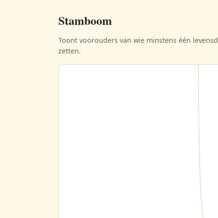
Stamboom
Toont voorouders van wie minstens één levensda
zetten.
lis’ Hollander
12-02-1731