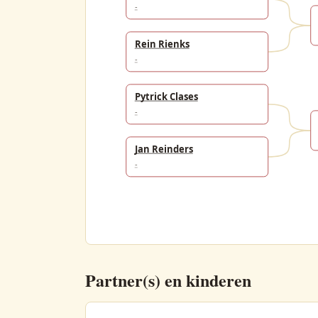
-
Rein Rienks
-
Pytrick Clases
-
Jan Reinders
-
Partner(s) en kinderen