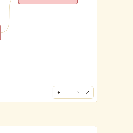
+
−
⌂
⤢