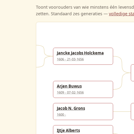
Toont voorouders van wie minstens één levensda
zetten. Standaard zes generaties —
volledige 
emsdr. de Heer
1643
Jancke Jacobs Holckema
1606 - 21-03-1656
berts Holckema
1665
Arjen Buwus
1609 - 07-02-1656
Jacob N. Grons
1600 -
IJtje Alberts