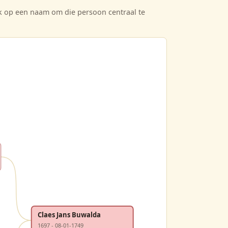
ik op een naam om die persoon centraal te
Claes Jans Buwalda
1697 - 08-01-1749