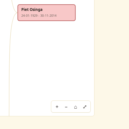
Piet Osinga
24-01-1929 - 30-11-2014
+
−
⌂
⤢