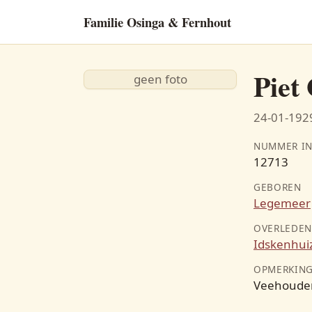
Familie Osinga & Fernhout
Piet
geen foto
kes Dijkstra
-10-1881
24-01-1929
Roelof Jans Holtrop
NUMMER IN
09-09-1836 - 31-07-1905
12713
oltrop
GEBOREN
13-04-1902
Legemeer
OVERLEDE
Idskenhui
OPMERKIN
Veehoude
Akke Egberts Hoekstra
-05-1864