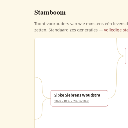
Stamboom
Eisjen Pieters Postma
09-12-1836 - 20-06-1865
Toont voorouders van wie minstens één levensda
zetten. Standaard zes generaties —
volledige 
Pieter Eizes Postma
-06-1869
wes van Dijk
08-04-1889
Sipke Siebrens Woudstra
18-03-1839 - 28-02-1890
pkes Woudstra
03-1817 - 1890