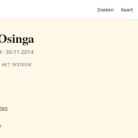
Zoeken
Kaart
Sytske Holtrop
27-02-1863 - 25-04-1952
 Osinga
 - 30-11-2014
 HET SYSTEEM
N
Margje Woudstra
zen
06-03-1894 - 31-10-1959
G
r