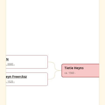
NN
ca. 0000 -
Tietie Heyns
ca. 1560 -
Heyn Freercksz
ca. 1525 -