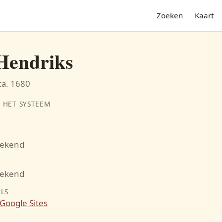
Zoeken
Kaart
Hendriks
ca. 1680
 HET SYSTEEM
bekend
N
bekend
ILS
Google Sites