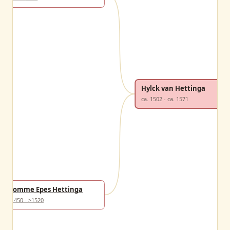
Hylck van Hettinga
ca. 1502 - ca. 1571
Homme Epes Hettinga
>1450 - >1520