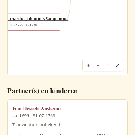
Gerhardus Johannes Samplonius
ca. 1657 - 27-09-1738
+
−
⌂
⤢
Partner(s) en kinderen
Fem Hessels Anskema
ca. 1696 - 31-07-1769
Trouwdatum onbekend