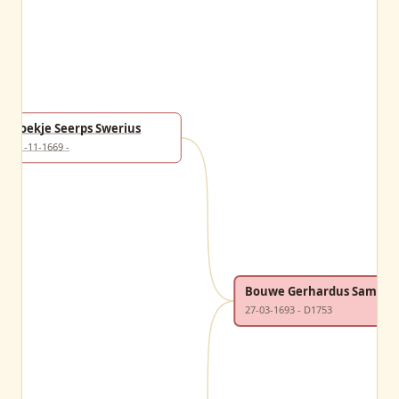
Foekje Seerps Swerius
21-11-1669 -
Bouwe Gerhardus Samplo
27-03-1693 - D1753