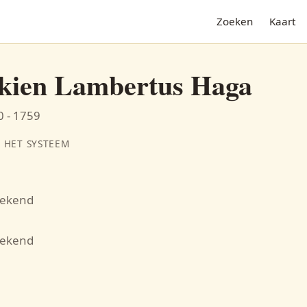
Zoeken
Kaart
ien Lambertus Haga
0 - 1759
 HET SYSTEEM
bekend
N
bekend