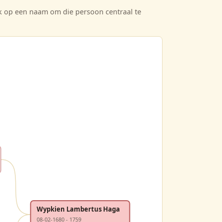
ik op een naam om die persoon centraal te
Wypkien Lambertus Haga
08-02-1680 - 1759