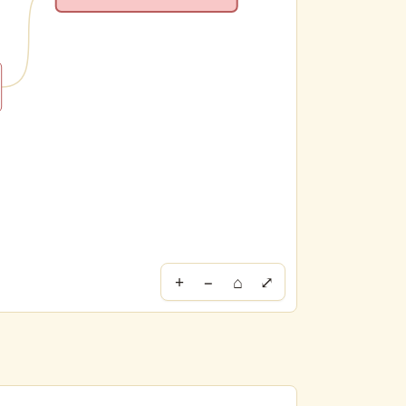
+
−
⌂
⤢