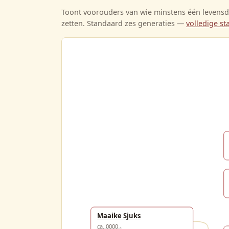
Toont voorouders van wie minstens één levensda
zetten. Standaard zes generaties —
volledige 
Maaike Sjuks
ca. 0000 -