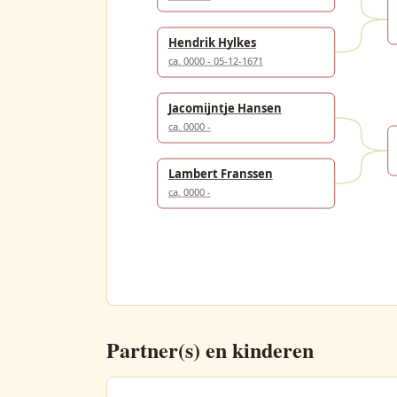
Hendrik Hylkes
ca. 0000 - 05-12-1671
Jacomijntje Hansen
ca. 0000 -
Lambert Franssen
ca. 0000 -
Partner(s) en kinderen