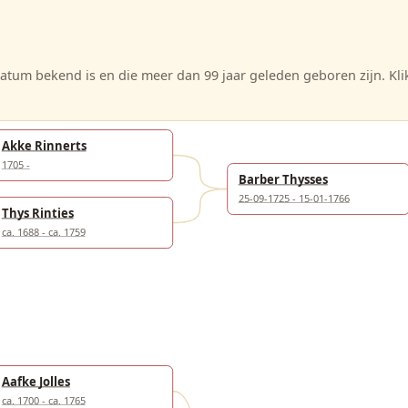
tum bekend is en die meer dan 99 jaar geleden geboren zijn. Kl
Akke Rinnerts
1705 -
Barber Thysses
25-09-1725 - 15-01-1766
Thys Rinties
ca. 1688 - ca. 1759
Aafke Jolles
ca. 1700 - ca. 1765