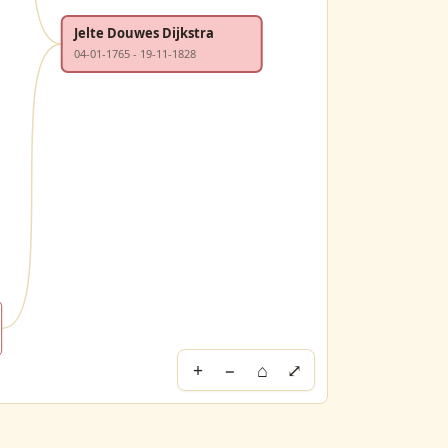
Jelte Douwes Dijkstra
04-01-1765 - 19-11-1828
+
−
⌂
⤢