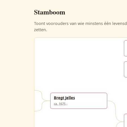
Stamboom
Toont voorouders van wie minstens één levensda
zetten.
ltes
Bregt Jelles
ca. 1675 -
dts