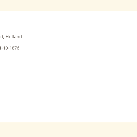
nd, Holland
1-10-1876
Pieter Douwes
26-07-1696 -