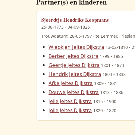
Partner(s) en kinderen
Antje Bottes
1669 - 31-01-1716
Sjoerdtje Hendriks Koopmans
25-08-1773 - 04-09-1826
Trouwdatum: 28-05-1797 · te Lemmer, Friesla
Wiepkjen Jeltes Dijkstra
13-02-1810 - 2
Berber Jeltes Dijkstra
1799 - 1885
tens
22-04-1670
Geertje Jeltes Dijkstra
1801 - 1874
Hendrik Jeltes Dijkstra
1804 - 1838
Afke Jeltes Dijkstra
1809 - 1831
Douwe Jeltes Dijkstra
1813 - 1886
Jelle Jeltes Dijkstra
1815 - 1900
 Uylckes
 1681
Jolle Jeltes Dijkstra
1820 - 1820
Douwe Pieters
01-10-1654 - 00-05-1707