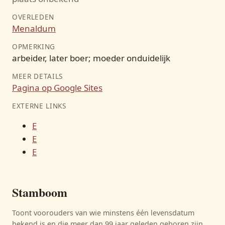
OVERLEDEN
Menaldum
OPMERKING
arbeider, later boer; moeder onduidelijk
MEER DETAILS
Pagina op Google Sites
EXTERNE LINKS
E
E
E
Stamboom
Toont voorouders van wie minstens één levensdatum
bekend is en die meer dan 99 jaar geleden geboren zijn.