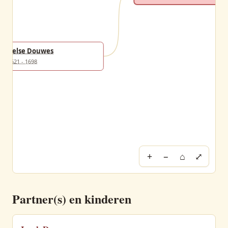
Aelse Douwes
1621 - 1698
+
−
⌂
⤢
Partner(s) en kinderen