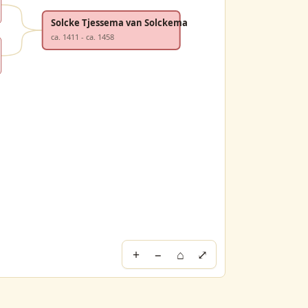
Solcke Tjessema van Solckema
ca. 1411 - ca. 1458
+
−
⌂
⤢