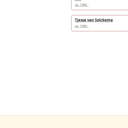
ca. 1390 -
Tjesse van Solckema
ca. 1390 -