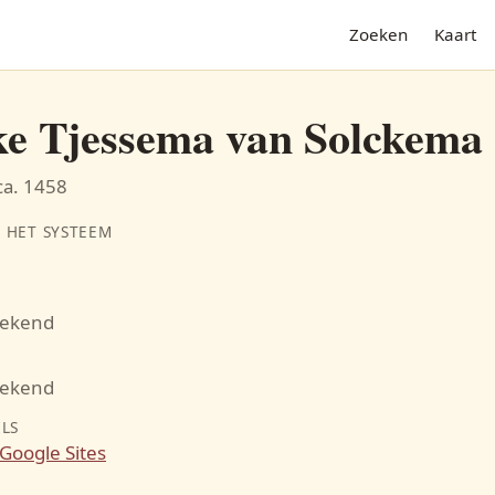
Zoeken
Kaart
ke Tjessema van Solckema
ca. 1458
 HET SYSTEEM
bekend
N
bekend
ILS
Google Sites