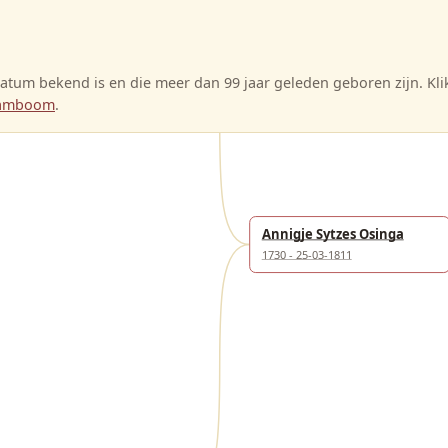
21-08-1692 -
tum bekend is en die meer dan 99 jaar geleden geboren zijn. Kl
stamboom
.
Annigje Sytzes Osinga
1730 - 25-03-1811