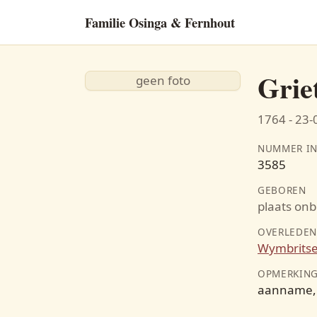
Familie Osinga & Fernhout
Grie
geen foto
1764 - 23
NUMMER IN
3585
 1675
GEBOREN
Ybel Lolckes
plaats on
1658 - 1711
OVERLEDE
Wymbritse
eles
OPMERKIN
aanname, 