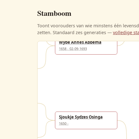
Stamboom
ksd Ecama
Toont voorouders van wie minstens één levensda
zetten. Standaard zes generaties —
volledige 
Wybe Annes Abbema
1658 - 02-09-1693
es Abbema
1684
linghsdr Sixma
Sjoukje Sydzes Osinga
1650 -
ens Osinga