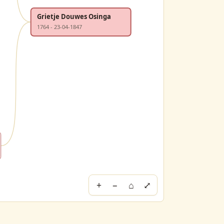
Grietje Douwes Osinga
1764 - 23-04-1847
+
−
⌂
⤢