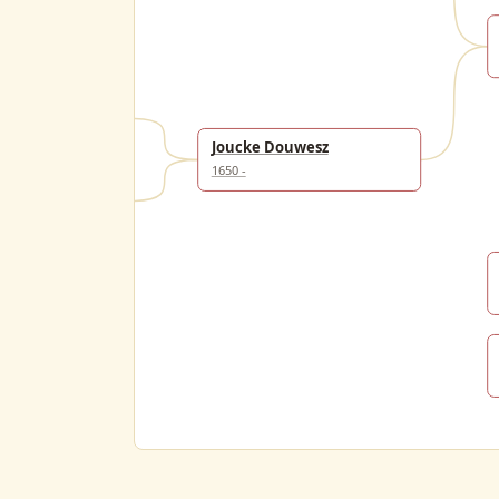
es
Joucke Douwesz
1650 -
sz