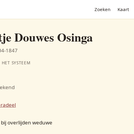
Zoeken
Kaart
tje Douwes Osinga
-04-1847
 HET SYSTEEM
bekend
N
radeel
G
bij overlijden weduwe
Uylck Wybes Abbema