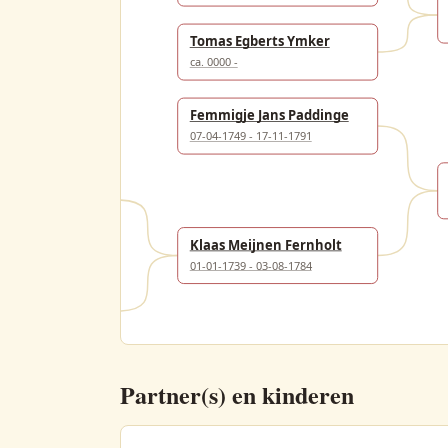
Tomas Egberts Ymker
ca. 0000 -
Femmigje Jans Paddinge
07-04-1749 - 17-11-1791
as van der Veen
Klaas Meijnen Fernholt
01-01-1739 - 03-08-1784
s Fernhout
Partner(s) en kinderen