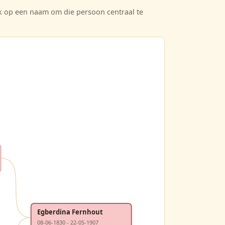
ik op een naam om die persoon centraal te
Egberdina Fernhout
08-06-1830 - 22-05-1907