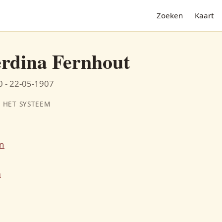
Zoeken
Kaart
rdina Fernhout
 - 22-05-1907
 HET SYSTEEM
n
N
m