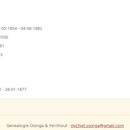
-05-1854 - 04-06-1882
1930
861
33
 - 28-01-1877
Genealogie Osinga & Fernhout ·
michiel.osinga@gmail.com