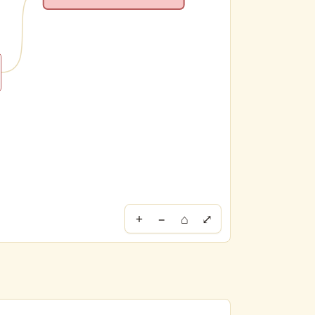
+
−
⌂
⤢