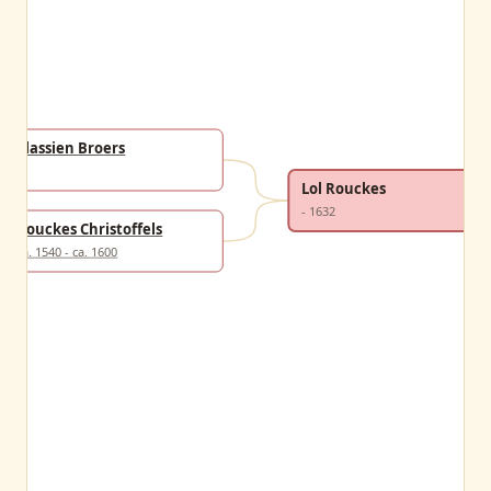
Classien Broers
-
Lol Rouckes
- 1632
Rouckes Christoffels
ca. 1540 - ca. 1600