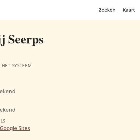
Zoeken
Kaart
j Seerps
 HET SYSTEEM
bekend
N
bekend
ILS
Google Sites